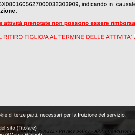
T36X0801605627000032303909, indicando in causal
azione.
le attività prenotate non possono essere rimborsa
RITIRO FIGLIO/A AL TERMINE DELLE ATTIVITA'
kie di terze parti, necessari per la fruizione del servizio.
l sito (Titolare)
i APS - P.IVA 02670980222 -
Privacy policy
-
APP
-
Condizioni
eo (ilMeteo Widget)