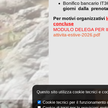
Bonifico bancario I
giorni dalla prenot
Per motivi organizzativi
concluse
MODULO DELEGA PER IL 
attivita-estive-2026.pdf
Questo sito utilizza cookie tecnici e coo
Cookie tecnici per il funzionamento de
Ecomuseo Della Valle Dei Lagh
Cookie di terzi per le previsioni met