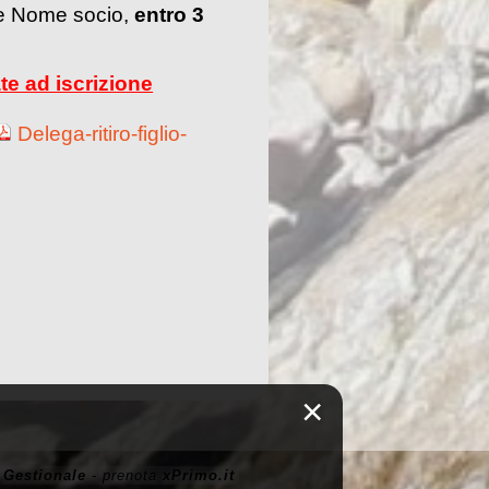
e Nome socio,
entro 3
te ad iscrizione
Delega-ritiro-figlio-
×
-
Gestionale
- prenota
xPrimo.it