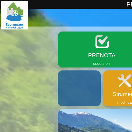
P
PRENOTA
escursioni
Strumen
modifica