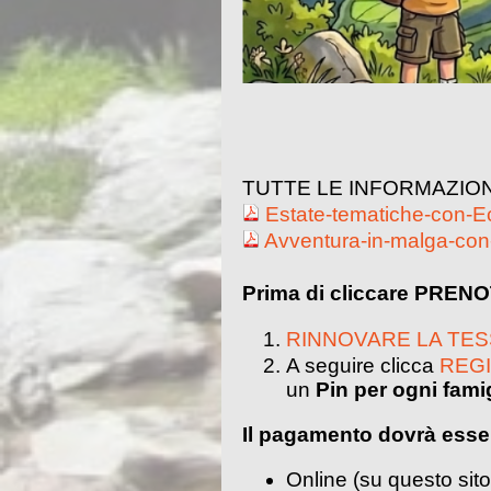
TUTTE LE INFORMAZIO
Estate-tematiche-con-
Avventura-in-malga-co
Prima di cliccare PREN
RINNOVARE LA TE
A seguire clicca
REG
un
Pin per ogni fami
Il pagamento dovrà esser
Online (su questo sito