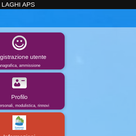
 LAGHI APS
gistrazione utente
anagrafica, ammissione
Profilo
ersonali, modulistica, rinnovi